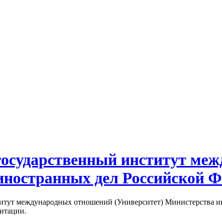
государственный институт ме
иностранных дел Российской 
итут международных отношений (Университет) Министерства ин
дитации.