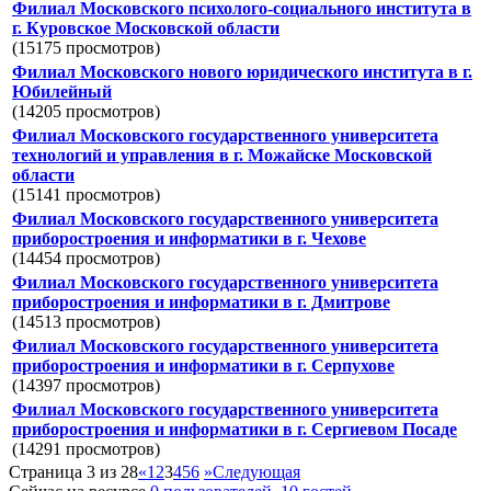
Филиал Московского психолого-социального института в
г. Куровское Московской области
(15175 просмотров)
Филиал Московского нового юридического института в г.
Юбилейный
(14205 просмотров)
Филиал Московского государственного университета
технологий и управления в г. Можайске Московской
области
(15141 просмотров)
Филиал Московского государственного университета
приборостроения и информатики в г. Чехове
(14454 просмотров)
Филиал Московского государственного университета
приборостроения и информатики в г. Дмитрове
(14513 просмотров)
Филиал Московского государственного университета
приборостроения и информатики в г. Серпухове
(14397 просмотров)
Филиал Московского государственного университета
приборостроения и информатики в г. Сергиевом Посаде
(14291 просмотров)
Страница 3 из 28
«
1
2
3
4
5
6
»
Следующая